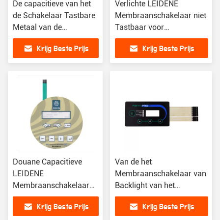
De capacitieve van het
Verlichte LEIDENE
de Schakelaar Tastbare
Membraanschakelaar niet
Metaal van de
Tastbaar voor
Membraanaanraking
Elektromagnetische Oven
Krijg Beste Prijs
Krijg Beste Prijs
Schakelaar van het de
Koepelmembraan
Douane Capacitieve
Van de het
LEIDENE
Membraanschakelaar van
Membraanschakelaar
Backlight van het
met het Toetsenbord
douaneprototype het
Krijg Beste Prijs
Krijg Beste Prijs
van de
Flexibele Tastbare