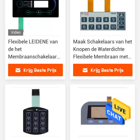
Video
Flexibele LEIDENE van
Maak Schakelaars van het
de het
Knopen de Waterdichte
Membraanschakelaar
Flexibele Membraan met
van FPC Backlight
leiden in reliëf
Krijg Beste Prijs
Krijg Beste Prijs
Ingebedde Verlichte
Membraanschakelaar