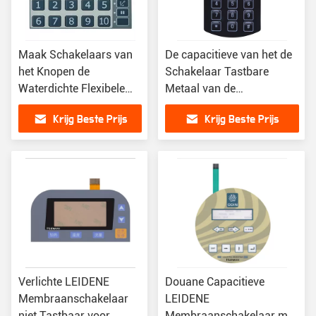
Maak Schakelaars van
De capacitieve van het de
het Knopen de
Schakelaar Tastbare
Waterdichte Flexibele
Metaal van de
Membraan met leiden in
Membraanaanraking
Krijg Beste Prijs
Krijg Beste Prijs
reliëf
Schakelaar van het de
Koepelmembraan
Verlichte LEIDENE
Douane Capacitieve
Membraanschakelaar
LEIDENE
niet Tastbaar voor
Membraanschakelaar met