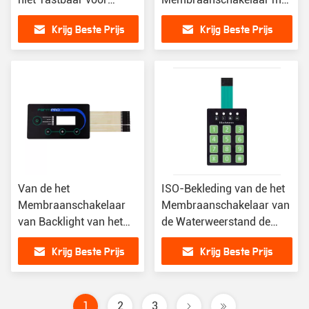
Elektromagnetische
het Toetsenbord van de
Krijg Beste Prijs
Krijg Beste Prijs
Oven
Aanrakingsknoop
Van de het
ISO-Bekleding van de het
Membraanschakelaar
Membraanschakelaar van
van Backlight van het
de Waterweerstand de
douaneprototype het
Verlichte die in Diverse
Krijg Beste Prijs
Krijg Beste Prijs
Flexibele Tastbare
Fieds wordt gebruikt
Numerieke toetsenblok
1
2
3