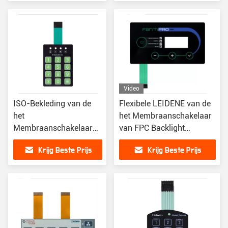
Aanrakingsknoop
Numerieke toetsenblok
Video
ISO-Bekleding van de
Flexibele LEIDENE van de
het
het Membraanschakelaar
Membraanschakelaar
van FPC Backlight
van de Waterweerstand
Ingebedde Verlichte
Krijg Beste Prijs
Krijg Beste Prijs
de Verlichte die in
Membraanschakelaar
Diverse Fieds wordt
gebruikt