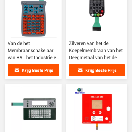
Van de het
Zilveren van het de
Membraanschakelaar
Koepelmembraan van het
van RAL het Industriële
Deegmetaal van het de
van de het
Schakelaartoetsenbord
Krijg Beste Prijs
Krijg Beste Prijs
Waterweerstand Goede
4x3 het
Toetsenbord van het de
Membraantoetsenbord
Douanemembraan