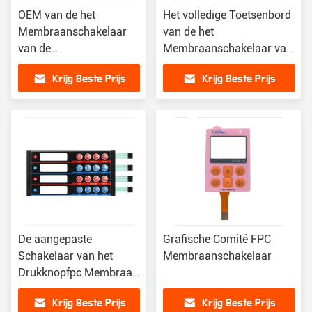
OEM van de het
Het volledige Toetsenbord
Membraanschakelaar
van de het
van de
Membraanschakelaar van
HUISDIERENkring de
de Pakkingsverbinding
Krijg Beste Prijs
Krijg Beste Prijs
Douaneontwerp met
FPC voor Elektrisch
Metaalkoepel
Apparaat
De aangepaste
Grafische Comité FPC
Schakelaar van het
Membraanschakelaar
Drukknopfpc Membraan
Waterdicht met leiden
Krijg Beste Prijs
Krijg Beste Prijs