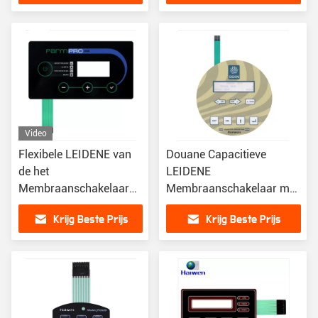
Video
Flexibele LEIDENE van
Douane Capacitieve
de het
LEIDENE
Membraanschakelaar
Membraanschakelaar met
van FPC Backlight
het Toetsenbord van de
Krijg Beste Prijs
Krijg Beste Prijs
Ingebedde Verlichte
Aanrakingsknoop
Membraanschakelaar