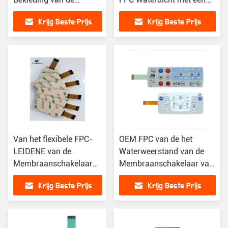
Membraanschakelaar
Rode Groene Bi-Kleur
Krijg Beste Prijs
Krijg Beste Prijs
het Comité ISO
LEDs
Certificaat
Van het flexibele FPC-
OEM FPC van de het
LEIDENE van de
Waterweerstand van de
Membraanschakelaar
Membraanschakelaar van
van de de
het de
Krijg Beste Prijs
Krijg Beste Prijs
Douanegrootte
Computertoetsenbord het
Stofbewijs het Materiaal
Membraanschakelaar
van PC