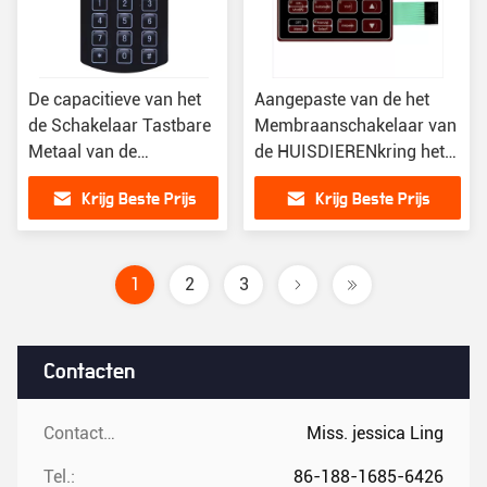
De capacitieve van het
Aangepaste van de het
de Schakelaar Tastbare
Membraanschakelaar van
Metaal van de
de HUISDIERENkring het
Membraanaanraking
Schermdruk met LEDs
Krijg Beste Prijs
Krijg Beste Prijs
Schakelaar van het de
Koepelmembraan
1
2
3
Contacten
Contacten:
Miss. jessica Ling
Tel.:
86-188-1685-6426