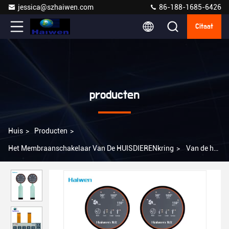
jessica@szhaiwen.com
86-188-1685-6426
Citaat
producten
Huis
>
Producten
>
Het Membraanschakelaar Van De HUISDIERENkring
>
Van de het
HUISDIERENkring van de Flexikabel het Membraanschakelaar met
Matte Embossed Button