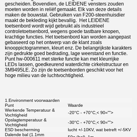
gescheiden. Bovendien, de LEIDENE vensters zouden
moeten worden in reliëf gemaakt. Elk van deze details
maken de bouwstal. Gebruiken van F200-steenhuisdier
maakt de bekleding kijkt bevallig. Het LEIDENE
toetsenbord wordt wijd gebruikt als industrieel
controletoetsenbord, wegens goede tastbare knopen,
krachtige functies. Het toetsenbord kan worden aangepast
gebaseerd op het ontwerp van de klant zoals
knooppictogrammen, kleurt enz. De belangrijkste karakters
zijn gedrukte goed bedrading, lage weerstand en functie.
Punt hw-000611 met sterke functie kan met kleurrijke
LEDs lassen, goedkeurend waterdichte cirkelstructuur en
3M9495LE. Zo zijn de toetsenborden geschikt voor het
hoge milieu van de luchtvochtigheid.
1.Environment voorwaarden
Punt
Waarde
Werkende Temperatuur &
-20°C - +70°C,< 90="">
Vochtigheid
Opslagtemperatuur &
-30°C - +70°C,< 90="">
Vochtigheid
ESD bescherming
lucht +/-10KV, wat betreft +/-5KV
Dalende bal (1.1mm