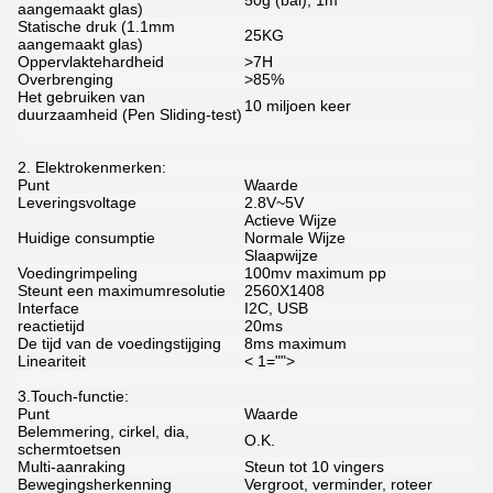
50g (bal), 1m
aangemaakt glas)
Statische druk (1.1mm
25KG
aangemaakt glas)
Oppervlaktehardheid
>7H
Overbrenging
>85%
Het gebruiken van
10 miljoen keer
duurzaamheid (Pen Sliding-test)
2. Elektrokenmerken:
Punt
Waarde
Leveringsvoltage
2.8V~5V
Actieve Wijze
Huidige consumptie
Normale Wijze
Slaapwijze
Voedingrimpeling
100mv maximum pp
Steunt een maximumresolutie
2560X1408
Interface
I2C, USB
reactietijd
20ms
De tijd van de voedingstijging
8ms maximum
Lineariteit
< 1="">
3.Touch-functie:
Punt
Waarde
Belemmering, cirkel, dia,
O.K.
schermtoetsen
Multi-aanraking
Steun tot 10 vingers
Bewegingsherkenning
Vergroot, verminder, roteer