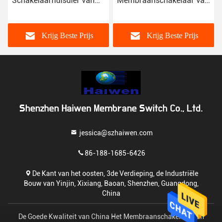
Schakelaarhuisdier van
Membraanschakelaar van
het Knoopmembraan de
de HUISDIERENkring de
Materiële Waterdichte
Douaneontwerp met
Douane
Metaalkoepel
Krijg Beste Prijs
Krijg Beste Prijs
Shenzhen Haiwen Membrane Switch Co., Ltd.
jessica@szhaiwen.com
86-188-1685-6426
De Kant van het oosten, 3de Verdieping, de Industriële
Bouw van Yinjin, Xixiang, Baoan, Shenzhen, Guangdong,
China
De Goede Kwaliteit van China Het Membraanschakelaar van