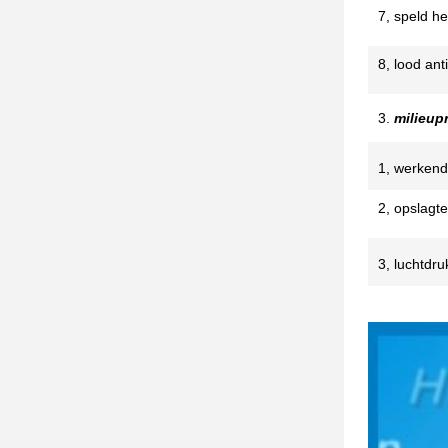
7, speld he
plaatsen n
8, lood an
met D
3.
milieupr
1, werken
temperatuu
2, opslagt
3, luchtdru