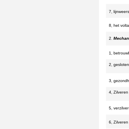
7, lijnweer
8, het volt
isolatieinkt:
2.
Mechan
1, betrouw
levensduur
2, gesloten
verplaatsin
3, gezond
voor macht
4, Zilveren
5, verzilve
6, Zilveren