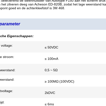
 Selecterend de steenhuisdier van Autotype F150 aan het scherm druk de
het zilveren deeg van Acheson ED-820B, zodat het lage weerstand kan
upont goed en de achterkleefstof is 3M 468.
parameter
ische Eigenschappen:
 voltage:
≤ 50VDC
e stroom:
≤ 100mA
weerstand:
0,5 ~ 5Ω
weerstand:
≥ 100MΩ (100VDC)
tvoltage:
2kDVC
ijd:
≤ 6ms