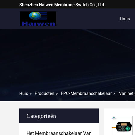
Shenzhen Haiwen Membrane Switch Co., Ltd.
Thuis
Huis
>
Producten
>
FPC-Membraanschakelaar
>
Van het
Categorieën
Het Membraanschakelaar Van