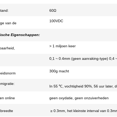
stand:
60Ω
100VDC
age van de
ische Eigenschappen:
> 1 miljoen keer
baarheid,
:
0,1 ~ 0.4mm (geen aanraking-type) 0,4
g:
300g macht
heidsnorm
:
 migratie:
In 55 ℃, vochtigheid 90%, 56 uur later,
ren online
geen oxydatie, geen onzuiverheden
 breedte
≥ 0.3mm, het kleinste interval van 0.3m