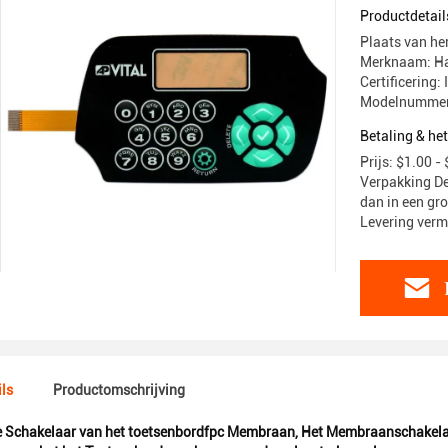
Polyester
Productdetail
Plaats van h
Merknaam: H
Certificering
Modelnummer
Betaling & he
Prijs: $1.00 -
Verpakking Det
dan in een gr
Levering ver
ls
Productomschrijving
 Schakelaar van het toetsenbordfpc Membraan
,
Het Membraanschakelaa