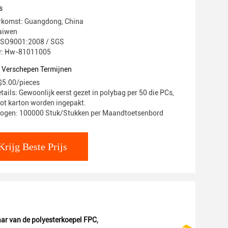
koepel
s
erkomst: Guangdong, China
aiwen
: ISO9001:2008 / SGS
: Hw-81011005
t Verschepen Termijnen
 $5.00/pieces
ails: Gewoonlijk eerst gezet in polybag per 50 die PCs,
oot karton worden ingepakt.
mogen: 100000 Stuk/Stukken per Maandtoetsenbord
Krijg Beste Prijs
r van de polyesterkoepel FPC
,