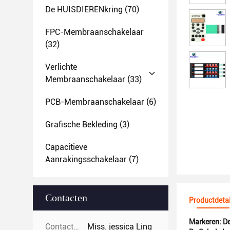
De HUISDIERENkring
(70)
FPC-Membraanschakelaar
(32)
Verlichte
Membraanschakelaar
(33)
PCB-Membraanschakelaar
(6)
Grafische Bekleding
(3)
Capacitieve
Aanrakingsschakelaar
(7)
Contacten
Productdetai
Markeren:
De
Contacten:
Miss. jessica Ling