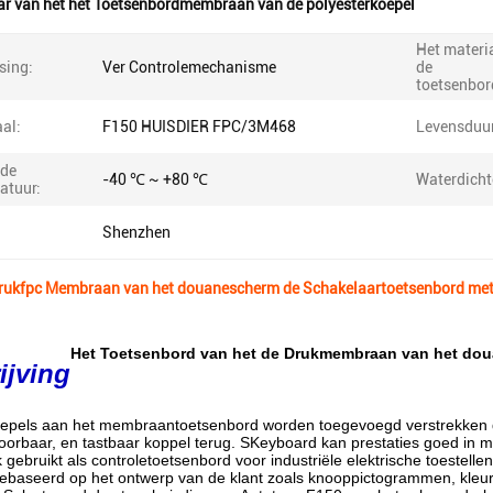
ar van het het Toetsenbordmembraan van de polyesterkoepel
Het materi
sing:
Ver Controlemechanisme
de
toetsenbor
al:
F150 HUISDIER FPC/3M468
Levensduur
de
-40 ℃ ~ +80 ℃
Waterdicht
atuur:
Shenzhen
Drukfpc Membraan van het douanescherm de Schakelaartoetsenbord met
Het Toetsenbord van het de Drukmembraan van het dou
ijving
epels aan het membraantoetsenbord worden toegevoegd verstrekken de 
 hoorbaar, en tastbaar koppel terug. SKeyboard kan prestaties goed in 
k gebruikt als controletoetsenbord voor industriële elektrische toestel
baseerd op het ontwerp van de klant zoals knooppictogrammen, kleurt