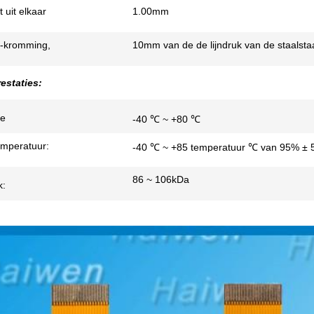
t uit elkaar
1.00mm
orm
ti-kromming,
10mm van de de lijndruk van de staalstaa
estaties:
de
-40 ℃ ~ +80 ℃
r:
emperatuur:
-40 ℃ ~ +85 temperatuur ℃ van 95% ±
86 ~ 106kDa
k: