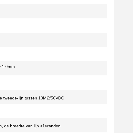
 ~ 1.0mm
 de tweede-lijn tussen 10MΩ/50VDC
m, de breedte van lijn <1>randen