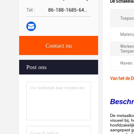
De Schakela
Tel.:
86-188-1685-6426
Toepas
Materia
Contact nu
Werken
Temper
Haven:
Post ons
Van het de 
Beschr
De metaalko
visueel bij,
hoofdzakelij
aangepast ge