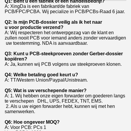
Q1: Bent u een fabriek of een handelsbedrijf?
A: XingDa is een fabrikant/de fabriek van
PCB/FPC/PCBA. Wij pecialize in PCB/PCBs-Raad 6 jaar.
Q2: Is mijn PCB-dossier veilig als ik het naar
u voor productie verzend?
A: Wij respecteren het ontwerpgezag van de klant en
zullen nooit PCB voor iemand anders zonder vervaardigen
uw toestemming. NDA is aanvaardbaar.
Q3: Kunt u PCB-steekproeven zonder Gerber-dossier
kopiëren?
A: Ja, kunnen wij PCB volgens uw steekproeven klonen.
Q4: Welke betaling goed keurt u?
A: TT/Western Union/Paypal/Unistream.
Q5: Wat is uw verschepende manier?
A: 1. Wij hebben onze eigen forwarder om goederen langs
te verschepen DHL, UPS, FEDEX, TNT, EMS.
2. Als u uw eigen forwarder hebt, kunnen wij met hen
samenwerken.
Q6: Hoe ongeveer MOQ?
A: Voor PCB: PCs 1