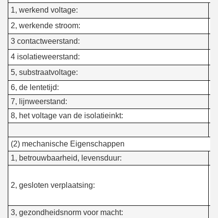
1, werkend voltage:
≤
2, werkende stroom:
≤
3 contactweerstand:
0
4 isolatieweerstand:
≥
5, substraatvoltage:
2
6, de lentetijd:
≤
7, lijnweerstand:
3
8, het voltage van de isolatieinkt:
1
(2) mechanische Eigenschappen
1, betrouwbaarheid, levensduur:
>
0
2, gesloten verplaatsing:
0
3, gezondheidsnorm voor macht:
2