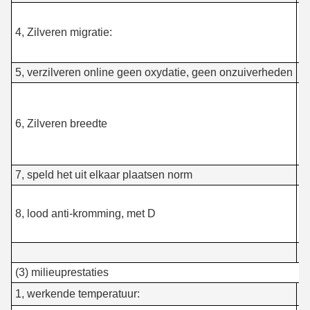
I
4, Zilveren migratie:
la
l
5, verzilveren online geen oxydatie, geen onzuiverheden
≥ 
0.
6, Zilveren breedte
li
7, speld het uit elkaar plaatsen norm
2
1
st
8, lood anti-kromming, met D
8
(3) milieuprestaties
1, werkende temperatuur:
-