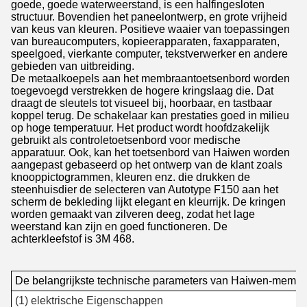
goede, goede waterweerstand, is een halfingesloten
structuur. Bovendien het paneelontwerp, en grote vrijheid
van keus van kleuren. Positieve waaier van toepassingen
van bureaucomputers, kopieerapparaten, faxapparaten,
speelgoed, vierkante computer, tekstverwerker en andere
gebieden van uitbreiding.
De metaalkoepels aan het membraantoetsenbord worden
toegevoegd verstrekken de hogere kringslaag die. Dat
draagt de sleutels tot visueel bij, hoorbaar, en tastbaar
koppel terug. De schakelaar kan prestaties goed in milieu
op hoge temperatuur. Het product wordt hoofdzakelijk
gebruikt als controletoetsenbord voor medische
apparatuur. Ook, kan het toetsenbord van Haiwen worden
aangepast gebaseerd op het ontwerp van de klant zoals
knooppictogrammen, kleuren enz. die drukken de
steenhuisdier de selecteren van Autotype F150 aan het
scherm de bekleding lijkt elegant en kleurrijk. De kringen
worden gemaakt van zilveren deeg, zodat het lage
weerstand kan zijn en goed functioneren. De
achterkleefstof is 3M 468.
De belangrijkste technische parameters van Haiwen-memb
(1) elektrische Eigenschappen