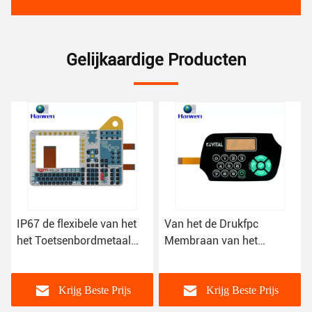
Gelijkaardige Producten
het
Van het de Drukfpc
3m Zelfklevend van de de
l
Membraan van het
Schakelaardrukknop van
douanescherm de
de Membraankoepel
Schakelaartoetsenbord
Flexibel het
e
met Polyesterkoepel
Membraantoetsenbord
js
Krijg Beste Prijs
Krijg Beste Prijs